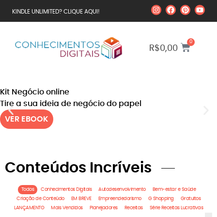
KINDLE UNLIMITED? CLIQUE AQUI!
0
R$
0,00
Kit Negócio online
Tire a sua ideia de negócio do papel
VER EBOOK
Conteúdos Incríveis
Todos
Conhecimentos Digitais
Autodesenvolvimento
Bem-estar e Saúde
Criação de Conteúdo
EM BREVE
Empreendedorismo
G Shopping
Gratuitos
LANÇAMENTO
Mais Vendidos
Planejadores
Receitas
Série Receitas Lucrativas