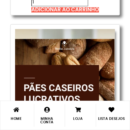
ADICIONAR AO CARRINHO
HOME
MINHA
LOJA
LISTA DESEJOS
MINHA
MINHA
CONTA
LOJA
LOJA
LISTA DESEJOS
LISTA DESEJOS
CONTA
CONTA