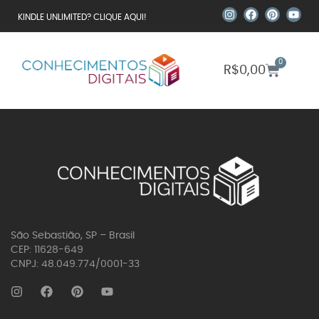
KINDLE UNLIMITED? CLIQUE AQUI!
0
R$
0,00
São Sebastião, SP – Brasil
CEP: 11628-649
CNPJ: 48.049.774/0001-33