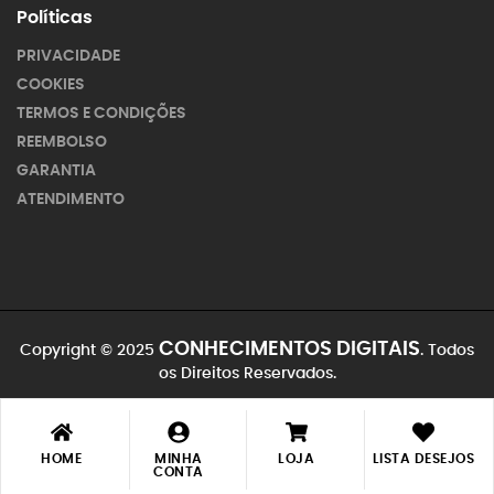
Políticas
PRIVACIDADE
COOKIES
TERMOS E CONDIÇÕES
REEMBOLSO
GARANTIA
ATENDIMENTO
CONHECIMENTOS DIGITAIS
Copyright © 2025
. Todos
os Direitos Reservados.
HOME
MINHA
LOJA
LISTA DESEJOS
MINHA
MINHA
CONTA
LOJA
LOJA
LISTA DESEJOS
LISTA DESEJOS
CONTA
CONTA