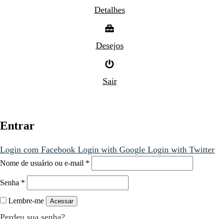
Detalhes
Desejos
Sair
Entrar
Login com Facebook
Login with Google
Login with Twitter
Nome de usuário ou e-mail
*
Senha
*
Lembre-me
Acessar
Perdeu sua senha?